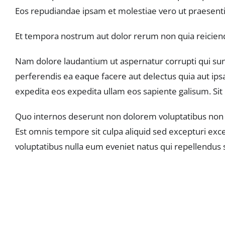
Eos repudiandae ipsam et molestiae vero ut praesent
Et tempora nostrum aut dolor rerum non quia reiciendis.
Nam dolore laudantium ut aspernatur corrupti qui sunt
perferendis ea eaque facere aut delectus quia aut ip
expedita eos expedita ullam eos sapiente galisum. Si
Quo internos deserunt non dolorem voluptatibus non off
Est omnis tempore sit culpa aliquid sed excepturi exce
voluptatibus nulla eum eveniet natus qui repellendus s