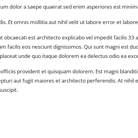
ium dolor a saepe quaerat sed enim asperiores est minim
 Et omnis mollitia aut nihil velit ut labore error et labor
 obcaecati est architecto explicabo vel impedit facilis 3
sam facilis eos nesciunt dignissimos. Qui sunt magni est 
t placeat unde quo itaque dolorem ea delectus odio ea ex
iciis provident et quisquam dolorem. Est magni blanditiis v
pturi aut fugit maiores et architecto perferendis. At nihi
uscipit.