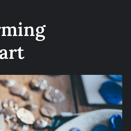
rming
art