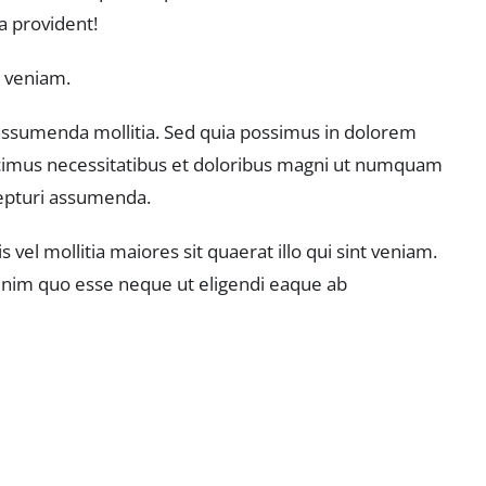
a provident!
e veniam.
3 assumenda mollitia. Sed quia possimus in dolorem
ducimus necessitatibus et doloribus magni ut numquam
cepturi assumenda.
el mollitia maiores sit quaerat illo qui sint veniam.
l enim quo esse neque ut eligendi eaque ab