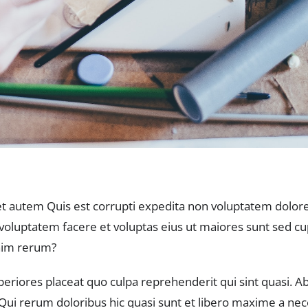
m et autem Quis est corrupti expedita non voluptatem do
oluptatem facere et voluptas eius ut maiores sunt sed cupi
enim rerum?
iores placeat quo culpa reprehenderit qui sint quasi. Ab
Qui rerum doloribus hic quasi sunt et libero maxime a nec